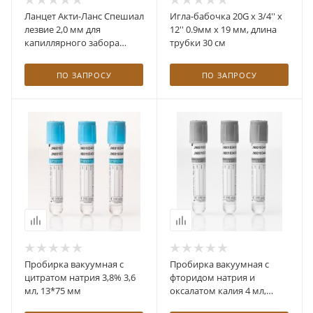
Ланцет Акти-Ланс Спешиал
Игла-бабочка 20G x 3/4'' x
лезвие 2,0 мм для
12'' 0.9мм х 19 мм, длина
капиллярного забора
трубки 30 см
крови №200 (упаковка 200
шт)
ПО ЗАПРОСУ
ПО ЗАПРОСУ
Пробирка вакуумная с
Пробирка вакуумная с
цитратом натрия 3,8% 3,6
фторидом натрия и
мл, 13*75 мм
оксалатом калия 4 мл,
13*75 мм