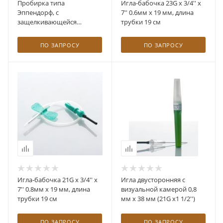
Пробирка типа
Игла-бабочка 23G x 3/4'' x
Эппендорф, с
7'' 0.6мм х 19 мм, длина
защелкивающейся
трубки 19 см
крышкой, с окошком для
записей, градуир.
ПО ЗАПРОСУ
ПО ЗАПРОСУ
нестерил., ПП
Игла-бабочка 21G x 3/4'' x
Игла двусторонняя с
7'' 0.8мм х 19 мм, длина
визуальной камерой 0,8
трубки 19 см
мм х 38 мм (21G х1 1/2'')
ПО ЗАПРОСУ
ПО ЗАПРОСУ