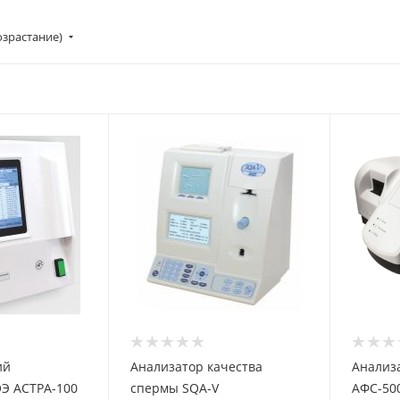
озрастание)
ий
Анализатор качества
Анализ
Э АСТРА-100
спермы SQA-V
АФС-50