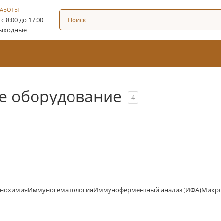
РАБОТЫ
: с 8:00 до 17:00
Выходные
е оборудование
4
нохимия
Иммуногематология
Иммуноферментный анализ (ИФА)
Микро