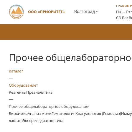
ГРАФИК 
Волгоград
Пн. – Пт.
Сб-Вс.: 
Прочее общелабораторно
Каталог
—
Оборудование
Реагенты
Преаналитика
—
Прочее общелабораторное оборудование
Биохимия
Анализ мочи
Гематология
Коагулология (Гемостаз)
Имму
лактата
Экспресс-диагностика