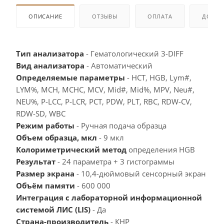
ОПИСАНИЕ
ОТЗЫВЫ
ОПЛАТА
ДОСТА
Тип анализатора
- Гематологический 3-DIFF
Вид анализатора
- Автоматический
Определяемые параметры
- HCT, HGB, Lym#,
LYM%, MCH, MCHC, MCV, Mid#, Mid%, MPV, Neu#,
NEU%, P-LCC, P-LCR, PCT, PDW, PLT, RBC, RDW-CV,
RDW-SD, WBC
Режим работы
- Ручная подача образца
Объем образца, мкл
- 9 мкл
Колориметрический метод
определения HGB
Результат
- 24 параметра + 3 гистограммы
Размер экрана
- 10,4-дюймовый сенсорный экран
Объём памяти
- 600 000
Интеграция с лабораторной информационной
системой ЛИС (LIS)
- Да
Страна-производитель
- КНР