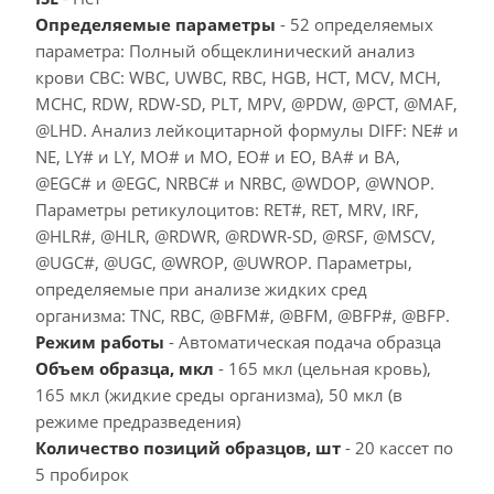
Определяемые параметры
- 52 определяемых
параметра: Полный общеклинический анализ
крови CBC: WBC, UWBC, RBC, HGB, HCT, MCV, MCH,
MCHC, RDW, RDW-SD, PLT, MPV, @PDW, @PCT, @MAF,
@LHD. Анализ лейкоцитарной формулы DIFF: NE# и
NE, LY# и LY, MO# и MO, EO# и EO, BA# и BA,
@EGC# и @EGC, NRBC# и NRBC, @WDOP, @WNOP.
Параметры ретикулоцитов: RET#, RET, MRV, IRF,
@HLR#, @HLR, @RDWR, @RDWR-SD, @RSF, @MSCV,
@UGC#, @UGC, @WROP, @UWROP. Параметры,
определяемые при анализе жидких сред
организма: TNC, RBC, @BFM#, @BFM, @BFP#, @BFP.
Режим работы
- Автоматическая подача образца
Объем образца, мкл
- 165 мкл (цельная кровь),
165 мкл (жидкие среды организма), 50 мкл (в
режиме предразведения)
Количество позиций образцов, шт
- 20 кассет по
5 пробирок