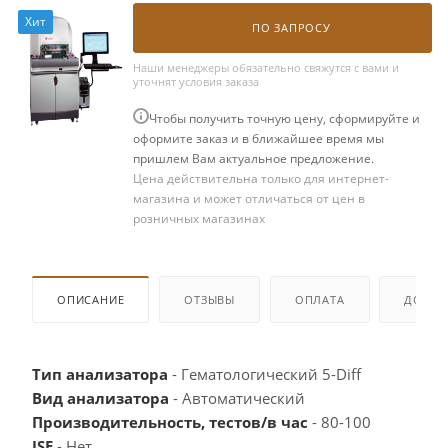
Хит
ПО ЗАПРОСУ
Наши менеджеры обязательно свяжутся с вами и
уточнят условия заказа
Чтобы получить точную цену, сформируйте и
оформите заказ и в ближайшее время мы
пришлем Вам актуальное предложение.
Цена действительна только для интернет-
магазина и может отличаться от цен в
розничных магазинах
ОПИСАНИЕ
ОТЗЫВЫ
ОПЛАТА
ДОСТА
Тип анализатора
- Гематологический 5-Diff
Вид анализатора
- Автоматический
Производительность, тестов/в час
- 80-100
ISE
- Нет